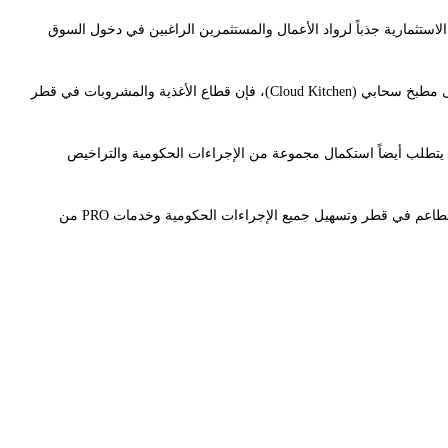
لاستثمارية جذباً لرواد الأعمال والمستثمرين الراغبين في دخول السوق
سواء كنت تخطط لافتتاح مطعم فاخر، مقهى، مطعم وجبات سريعة، أو حتى مطبخ سحابي (Cloud Kitchen)، فإن قطاع الأغذية والمشروبات في قطر
يتطلب أيضاً استكمال مجموعة من الإجراءات الحكومية والتراخيص
، نساعد المستثمرين ورواد الأعمال على تأسيس شركات المطاعم في قطر وتسهيل جميع الإجراءات الحكومية وخدمات PRO من
 المطاعم في قطر فرصة