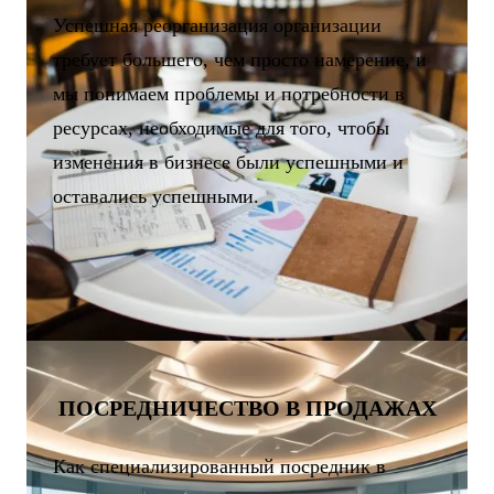
Успешная реорганизация организации
требует большего, чем просто намерение, и
мы понимаем проблемы и потребности в
ресурсах, необходимые для того, чтобы
изменения в бизнесе были успешными и
оставались успешными.
ПОСРЕДНИЧЕСТВО В ПРОДАЖАХ
Как специализированный посредник в