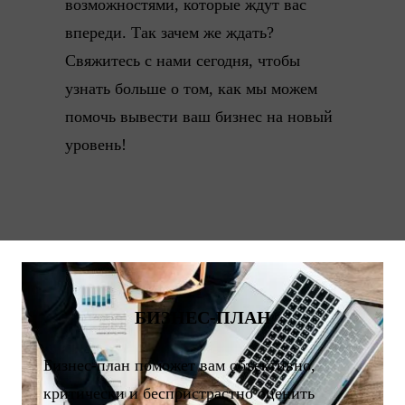
возможностями, которые ждут вас
впереди. Так зачем же ждать?
Свяжитесь с нами сегодня, чтобы
узнать больше о том, как мы можем
помочь вывести ваш бизнес на новый
уровень!
БИЗНЕС-ПЛАН
Бизнес-план поможет вам объективно,
критически и беспристрастно оценить