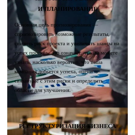
И ПЛАНИРОВАНИЕ
Основная цель прогнозирования —
спрогнозировать возможные результаты,
снизить риск проекта и увеличить шансы на
успех проекта. Это означает, что вы можете
узнать, насколько вероятно, что ваша
компания добьется успеха, оценить
связанные с этим риски и определить
области для улучшения.
РЕСТРУКТУРИЗАЦИЯ БИЗНЕСА