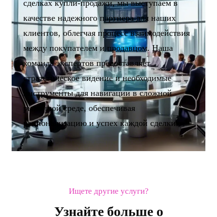
сделках купли-продажи, мы выступаем в
качестве надежного партнера для наших
клиентов, облегчая процесс взаимодействия
между покупателем и продавцом. Наша
команда экспертов предоставляет
стратегическое видение и необходимые
инструменты для навигации в сложной
рыночной среде, обеспечивая
рационализацию и успех каждой сделки.
Ищете другие услуги?
Узнайте больше о